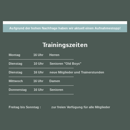
Aufgrund der hohen Nachfrage haben wir aktuell einen Aufnahmestopp!
Trainingszeiten
Montag 16 Uhr Herren
--------------------------------------------------------
Dienstag 10 Uhr Senioren "Old Boys"
--------------------------------------------------------
Dienstag 16 Uhr neue Mitglieder und Trainerstunden
--------------------------------------------------------
Mittwoch 16 Uhr Damen
--------------------------------------------------------
Donnerstag 16 Uhr Senioren
--------------------------------------------------------
Freitag bis Sonntag : zur freien Verfügung
für alle Mitglieder